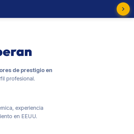
peran
res de prestigio en
fil profesional.
émica, experiencia
amiento en EEUU.