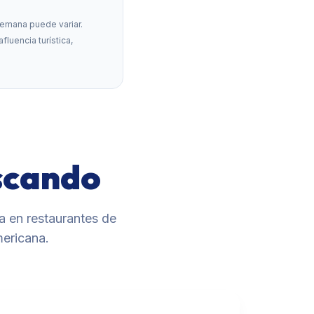
semana puede variar.
luencia turística,
scando
a en restaurantes de
mericana.