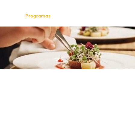
énes somos
Programas
Empleadores
Galería
Novedad
▼
▼