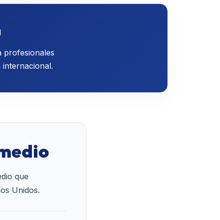
a
a profesionales
 internacional.
omedio
dio que
dos Unidos.