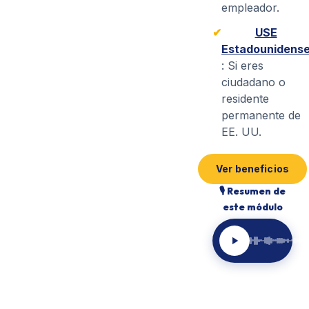
empleador.
✔
USE
Estadounidens
: Si eres
ciudadano o
residente
permanente de
EE. UU.
Ver beneficios
🎙 Resumen de
este módulo