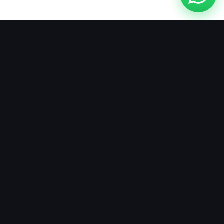
PRESENCIA REGIONAL
Contáctanos
Escríbenos por
país
Países donde estamos
presentes
Selecciona tu país para ver
sus canales de contacto. En
algunos países te
atendemos desde nuestra
oficina física; en otros,
directamente por WhatsApp.